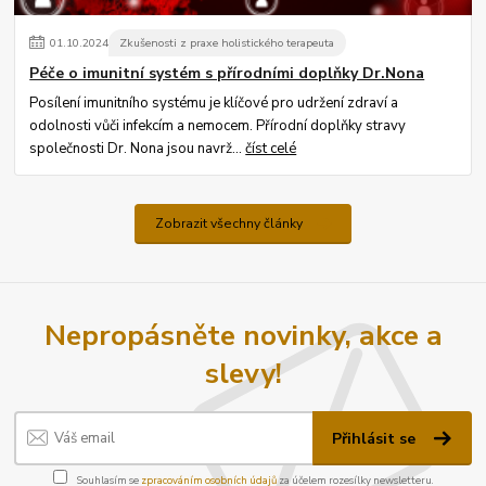
01
.
10
.
2024
Zkušenosti z praxe holistického terapeuta
Péče o imunitní systém s přírodními doplňky Dr.Nona
Posílení imunitního systému je klíčové pro udržení zdraví a
odolnosti vůči infekcím a nemocem. Přírodní doplňky stravy
společnosti Dr. Nona jsou navrž...
číst celé
Zobrazit všechny články
Nepropásněte novinky, akce a
slevy!
Přihlásit se
Souhlasím se
zpracováním osobních údajů
za účelem rozesílky newsletteru.