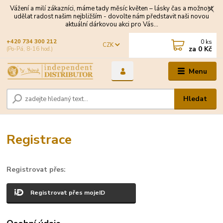
Vážení a milí zákazníci, máme tady měsíc květen – lásky čas a možnost
udělat radost našim nejbližším - dovolte nám představit naši novou
aktuální dárkovou akci pro Vás...
0
ks
+420 734 300 212
CZK
za
0 Kč
(Po-Pá, 8-16 hod.)
Menu
Hledat
Registrace
Registrovat přes:
Registrovat přes mojeID