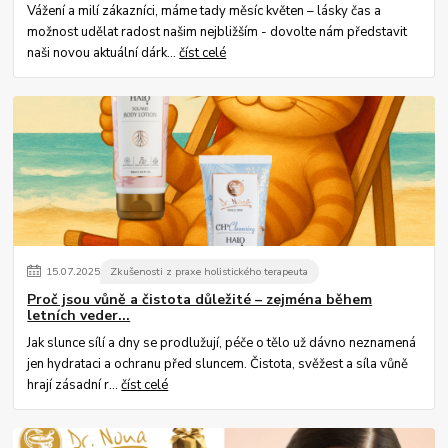
Vážení a milí zákazníci, máme tady měsíc květen – lásky čas a
možnost udělat radost našim nejbližším - dovolte nám představit
naši novou aktuální dárk...
číst celé
15
.
07
.
2025
Zkušenosti z praxe holistického terapeuta
Proč jsou vůně a čistota důležité – zejména během
letních veder...
Jak slunce sílí a dny se prodlužují, péče o tělo už dávno neznamená
jen hydrataci a ochranu před sluncem. Čistota, svěžest a síla vůně
hrají zásadní r...
číst celé