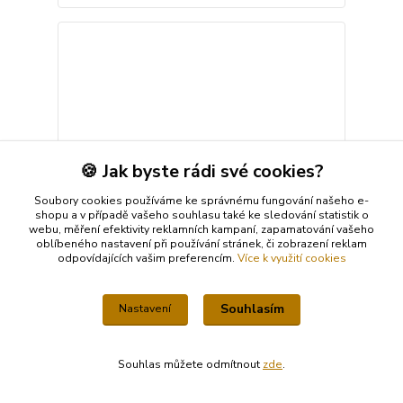
🍪 Jak byste rádi své cookies?
Soubory cookies používáme ke správnému fungování našeho e-
shopu a v případě vašeho souhlasu také ke sledování statistik o
webu, měření efektivity reklamních kampaní, zapamatování vašeho
oblíbeného nastavení při používání stránek, či zobrazení reklam
odpovídajících vašim preferencím.
Více k využití cookies
Dr.Nona Sůl nad zlato - brožura o využití soli
Souhlasím
Nastavení
Mrtvého moře
50 Kč
Skladem
50 Kč
bez DPH
Souhlas můžete odmítnout
zde
.
Přidat do košíku