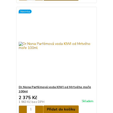
Novinka
Dr.Nona Parfémová voda KIWI od Mrtvého moře
100ml
2 375 Kč
Skladem
1 963 Kč
bez DPH
Přidat do košíku