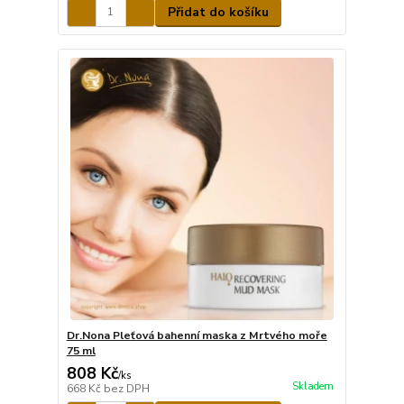
Přidat do košíku
Dr.Nona Pleťová bahenní maska z Mrtvého moře
75 ml
808 Kč
/
ks
Skladem
668 Kč
bez DPH