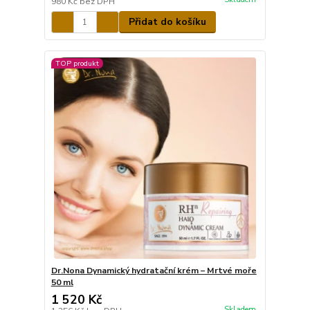
980 Kč
bez DPH
Přidat do košíku
TOP produkt
Dr.Nona Dynamický hydratační krém – Mrtvé moře
50 ml
1 520 Kč
Skladem