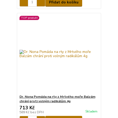
Přidat do košíku
TOP produkt
Dr. Nona Pomáda na rty z Mrtvého moře Balzám
chrání proti volným radikálům 4g
713 Kč
Skladem
589 Kč
bez DPH