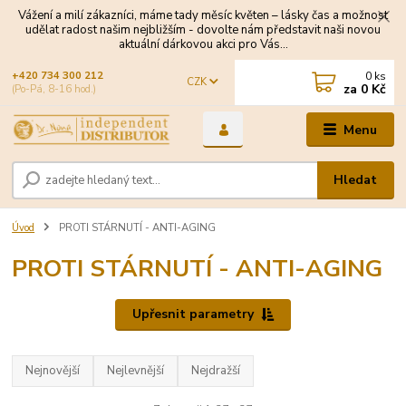
Vážení a milí zákazníci, máme tady měsíc květen – lásky čas a možnost
udělat radost našim nejbližším - dovolte nám představit naši novou
aktuální dárkovou akci pro Vás...
0
ks
+420 734 300 212
CZK
za
0 Kč
(Po-Pá, 8-16 hod.)
Menu
Hledat
Úvod
PROTI STÁRNUTÍ - ANTI-AGING
PROTI STÁRNUTÍ - ANTI-AGING
Upřesnit parametry
Nejnovější
Nejlevnější
Nejdražší