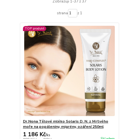
Zobrazuji 1-37 z 37
strana
z 1
TOP produkt
Dr.Nona Tělové mléko Solaris D. N. z Mrtvého
moře na popáleniny, migrény, ozáření 250ml
1 186 Kč
/
ks
Skladem