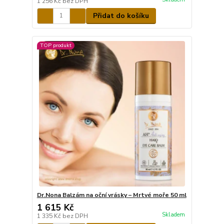
1 256 Kč
bez DPH
Přidat do košíku
TOP produkt
Dr.Nona Balzám na oční vrásky – Mrtvé moře 50 ml
1 615 Kč
Skladem
1 335 Kč
bez DPH