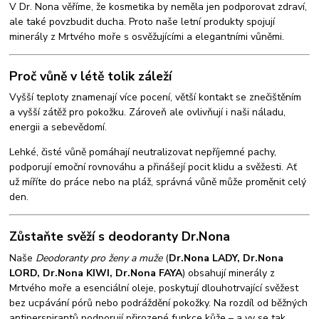
V Dr. Nona věříme, že kosmetika by neměla jen podporovat zdraví,
ale také povzbudit ducha. Proto naše letní produkty spojují
minerály z Mrtvého moře s osvěžujícími a elegantními vůněmi.
Proč vůně v létě tolik záleží
Vyšší teploty znamenají více pocení, větší kontakt se znečištěním
a vyšší zátěž pro pokožku. Zároveň ale ovlivňují i naši náladu,
energii a sebevědomí.
Lehké, čisté vůně pomáhají neutralizovat nepříjemné pachy,
podporují emoční rovnováhu a přinášejí pocit klidu a svěžesti. Ať
už míříte do práce nebo na pláž, správná vůně může proměnit celý
den.
Zůstaňte svěží s deodoranty Dr.Nona
Naše
Deodoranty pro ženy a muže
(
Dr.Nona LADY, Dr.Nona
LORD, Dr.Nona KIWI, Dr.Nona FAYA
) obsahují minerály z
Mrtvého moře a esenciální oleje, poskytují dlouhotrvající svěžest
bez ucpávání pórů nebo podráždění pokožky. Na rozdíl od běžných
antiperspirantů podporují přirozené funkce kůže – a vy se tak