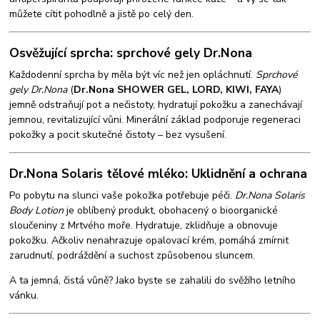
můžete cítit pohodlně a jistě po celý den.
Osvěžující sprcha: sprchové gely Dr.Nona
Každodenní sprcha by měla být víc než jen opláchnutí.
Sprchové
gely Dr.Nona
(
Dr.Nona SHOWER GEL, LORD, KIWI, FAYA
)
jemně odstraňují pot a nečistoty, hydratují pokožku a zanechávají
jemnou, revitalizující vůni. Minerální základ podporuje regeneraci
pokožky a pocit skutečné čistoty – bez vysušení.
Dr.Nona Solaris tělové mléko: Uklidnění a ochrana
Po pobytu na slunci vaše pokožka potřebuje péči.
Dr.Nona Solaris
Body Lotion
je oblíbený produkt, obohacený o bioorganické
sloučeniny z Mrtvého moře. Hydratuje, zklidňuje a obnovuje
pokožku. Ačkoliv nenahrazuje opalovací krém, pomáhá zmírnit
zarudnutí, podráždění a suchost způsobenou sluncem.
A ta jemná, čistá vůně? Jako byste se zahalili do svěžího letního
vánku.