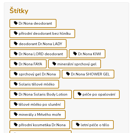
Štítky
Dr.Nona deodorant
přírodní deodorant bez hliníku
deodorant Dr.Nona LADY
Dr.Nona LORD deodorant
Dr.Nona KIWI
Dr.Nona FAYA
minerální sprchový gel
sprchový gel Dr.Nona
Dr.Nona SHOWER GEL
Solaris tělové mléko
Dr.Nona Solaris Body Lotion
péče po opalování
tělové mléko po slunění
minerály z Mrtvého moře
přírodní kosmetika Dr.Nona
letní péče o tělo