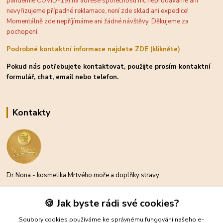
pandemie COVID-19) na adrese společnosti nic neprodáváme ani
nevyřizujeme případné reklamace, není zde sklad ani expedice!
Momentálně zde nepříjímáme ani žádné návštěvy. Děkujeme za
pochopení.
Podrobné kontaktní informace najdete ZDE (klikněte)
Pokud nás potřebujete kontaktovat, použijte prosím kontaktní
formulář, chat, email nebo telefon.
Kontakty
Dr.Nona - kosmetika Mrtvého moře a doplňky stravy
Michael Moder
🍪 Jak byste rádi své cookies?
+420 734 300 212
(Po-Pá, 8-16 hod.)
Soubory cookies používáme ke správnému fungování našeho e-