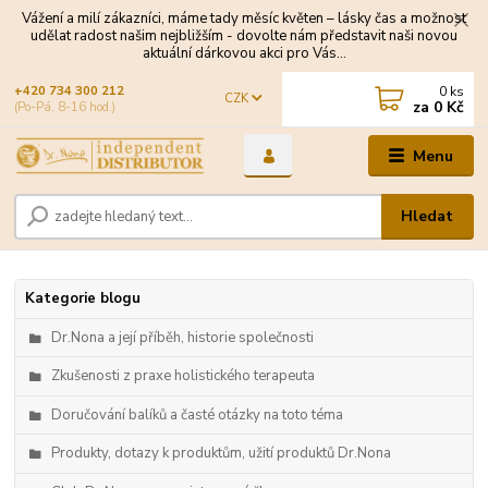
Vážení a milí zákazníci, máme tady měsíc květen – lásky čas a možnost
udělat radost našim nejbližším - dovolte nám představit naši novou
aktuální dárkovou akci pro Vás...
0
ks
+420 734 300 212
CZK
za
0 Kč
(Po-Pá, 8-16 hod.)
Menu
Hledat
Kategorie blogu
Dr.Nona a její příběh, historie společnosti
Zkušenosti z praxe holistického terapeuta
Doručování balíků a časté otázky na toto téma
Produkty, dotazy k produktům, užití produktů Dr.Nona