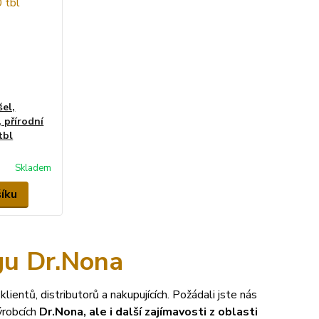
el,
 přírodní
tbl
Skladem
šíku
gu Dr.Nona
klientů, distributorů a nakupujících. Požádali jste nás
ýrobcích
Dr.Nona, ale i další zajímavosti z oblasti