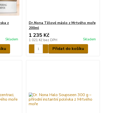
ska z
Dr.Nona Tělové máslo z Mrtvého moře
200ml
1 235 Kč
Skladem
Skladem
1 021 Kč
bez DPH
šíku
Přidat do košíku