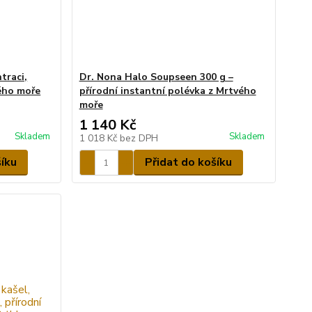
traci,
Dr. Nona Halo Soupseen 300 g –
ého moře
přírodní instantní polévka z Mrtvého
moře
1 140 Kč
Skladem
Skladem
1 018 Kč
bez DPH
šíku
Přidat do košíku