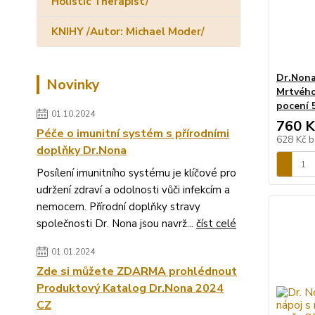
Holistic Therapist/
KNIHY /Autor: Michael Moder/
Dr.Non
Novinky
Mrtvého
pocení 
01.10.2024
760 K
Péče o imunitní systém s přírodními
628 Kč
b
doplňky Dr.Nona
Posílení imunitního systému je klíčové pro
udržení zdraví a odolnosti vůči infekcím a
nemocem. Přírodní doplňky stravy
společnosti Dr. Nona jsou navrž...
číst celé
01.01.2024
Zde si můžete ZDARMA prohlédnout
Produktový Katalog Dr.Nona 2024
CZ