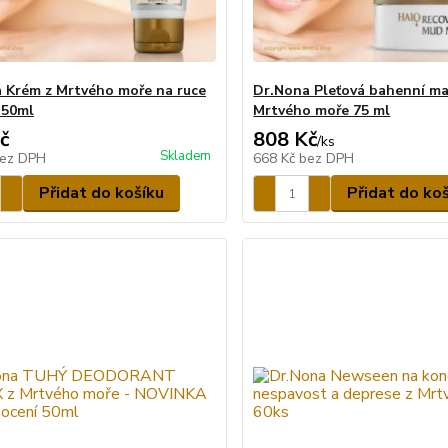
 Krém z Mrtvého moře na ruce
Dr.Nona Pleťová bahenní ma
 50ml
Mrtvého moře 75 ml
č
808 Kč
/
ks
Skladem
ez DPH
668 Kč
bez DPH
Přidat do košíku
Přidat do ko