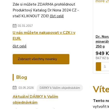
Zde si můžete ZDARMA prohlédnout
Produktový Katalog Dr.Nona 2024 CZ -
stačí KLIKNOUT ZDE!
číst celé
01.01.2017
U nás můžete nakupovat v CZK i v
Dr. Non
EUR.
minerál
číst celé
250 g
949 K
847 Kč
b
Zobrazit všechny novinky
Blog
Vít
03.05.2026
DÁRKY k Vaším objednávkám
Aktuální DÁRKY k Vaším
Tento n
objednávkám
vytvořit