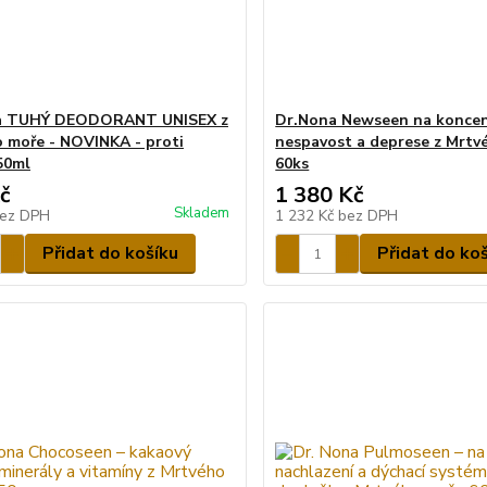
a TUHÝ DEODORANT UNISEX z
Dr.Nona Newseen na koncen
 moře - NOVINKA - proti
nespavost a deprese z Mrtv
50ml
60ks
č
1 380 Kč
Skladem
ez DPH
1 232 Kč
bez DPH
Přidat do košíku
Přidat do ko