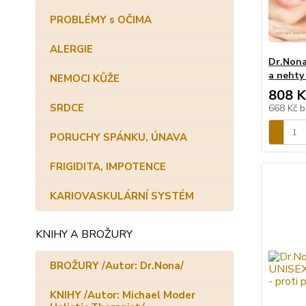
PROBLÉMY s OČIMA
ALERGIE
Dr.Nona
a nehty
NEMOCI KŮŽE
808 K
SRDCE
668 Kč
b
PORUCHY SPÁNKU, ÚNAVA
FRIGIDITA, IMPOTENCE
KARIOVASKULÁRNÍ SYSTÉM
KNIHY A BROŽURY
BROŽURY /Autor: Dr.Nona/
KNIHY /Autor: Michael Moder