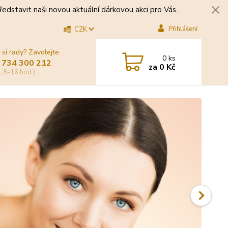
edstavit naši novou aktuální dárkovou akci pro Vás...
Přihlášení
CZK
 si rady? Zavolejte.
0
ks
 734 300 212
za
0 Kč
, 8-16 hod.)