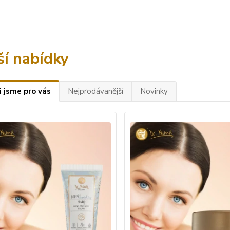
ší nabídky
i jsme pro vás
Nejprodávanější
Novinky