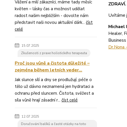
Vážení a milí zákazníci, máme tady měsíc
ZDRAVÍ.
květen – lásky čas a možnost udělat
Uvítáme j
radost našim nejbližším - dovolte nám
představit naši novou aktuální dárk...
číst
Michael
celé
Healer, F
Business 
15.07.2025
Dr.Nona 
Zkušenosti z praxe holistického terapeuta
Proč jsou vůně a čistota důležité –
zejména během letních veder...
Jak slunce sílí a dny se prodlužují, péče o
tělo už dávno neznamená jen hydrataci a
ochranu před sluncem. Čistota, svěžest a
síla vůně hrají zásadní r...
číst celé
12.07.2025
Doručování balíků a časté otázky na toto