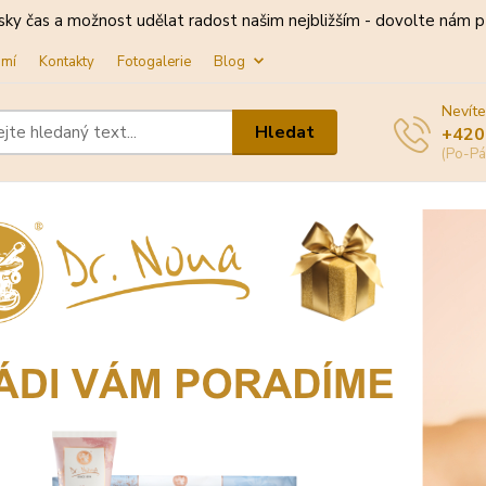
sky čas a možnost udělat radost našim nejbližším - dovolte nám př
omí
Kontakty
Fotogalerie
Blog
Nevíte
Hledat
+420
(Po-Pá