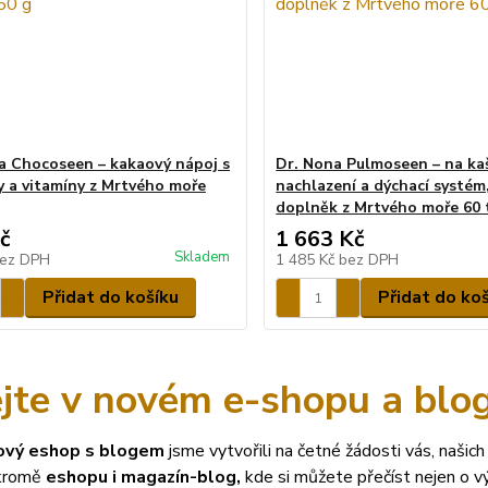
a Chocoseen – kakaový nápoj s
Dr. Nona Pulmoseen – na kaš
y a vitamíny z Mrtvého moře
nachlazení a dýchací systém,
doplněk z Mrtvého moře 60 
č
1 663 Kč
Skladem
ez DPH
1 485 Kč
bez DPH
Přidat do košíku
Přidat do ko
ejte v novém e-shopu a blo
ový eshop s blogem
jsme vytvořili na četné žádosti vás, našich 
 kromě
eshopu i magazín-blog,
kde si můžete přečíst nejen o v