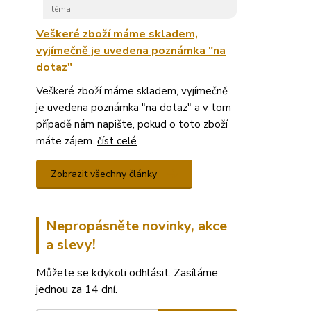
téma
Veškeré zboží máme skladem,
vyjímečně je uvedena poznámka "na
dotaz"
Veškeré zboží máme skladem, vyjímečně
je uvedena poznámka "na dotaz" a v tom
případě nám napište, pokud o toto zboží
máte zájem.
číst celé
Zobrazit všechny články
Nepropásněte novinky, akce
a slevy!
Můžete se kdykoli odhlásit. Zasíláme
jednou za 14 dní.