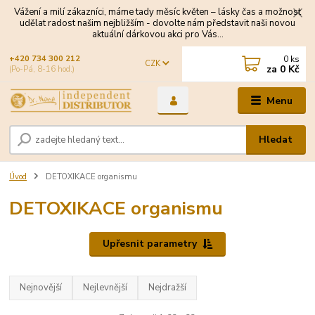
Vážení a milí zákazníci, máme tady měsíc květen – lásky čas a možnost
udělat radost našim nejbližším - dovolte nám představit naši novou
aktuální dárkovou akci pro Vás...
0
ks
+420 734 300 212
CZK
za
0 Kč
(Po-Pá, 8-16 hod.)
Menu
Hledat
Úvod
DETOXIKACE organismu
DETOXIKACE organismu
Upřesnit parametry
Nejnovější
Nejlevnější
Nejdražší