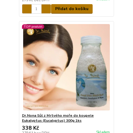
279 Kč
bez DPH
Přidat do košíku
TOP produkt
Dr.Nona Sůl z Mrtvého moře do koupele
Eukalyptus (Eucalyptus) 300g 1ks
338 Kč
Skladem
279 Kč
bez DPH