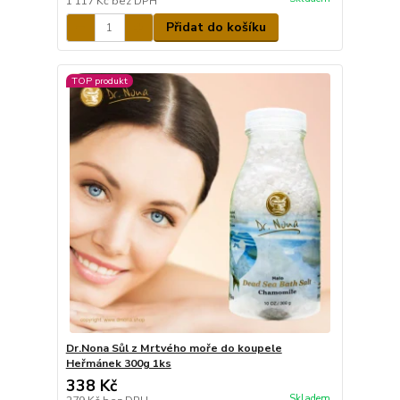
1 117 Kč
bez DPH
Přidat do košíku
TOP produkt
Dr.Nona Sůl z Mrtvého moře do koupele
Heřmánek 300g 1ks
338 Kč
Skladem