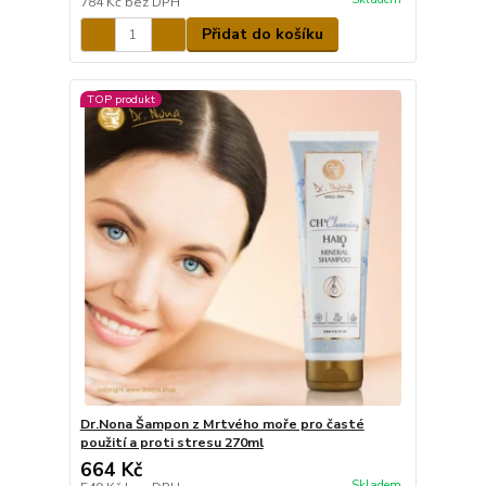
784 Kč
bez DPH
Přidat do košíku
TOP produkt
Dr.Nona Šampon z Mrtvého moře pro časté
použití a proti stresu 270ml
664 Kč
Skladem