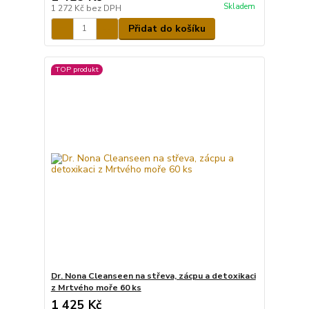
Skladem
1 272 Kč
bez DPH
Přidat do košíku
TOP produkt
Dr. Nona Cleanseen na střeva, zácpu a detoxikaci
z Mrtvého moře 60 ks
1 425 Kč