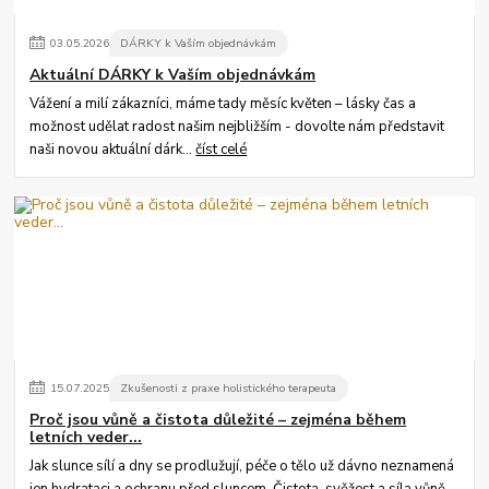
03
.
05
.
2026
DÁRKY k Vaším objednávkám
Aktuální DÁRKY k Vaším objednávkám
Vážení a milí zákazníci, máme tady měsíc květen – lásky čas a
možnost udělat radost našim nejbližším - dovolte nám představit
naši novou aktuální dárk...
číst celé
15
.
07
.
2025
Zkušenosti z praxe holistického terapeuta
Proč jsou vůně a čistota důležité – zejména během
letních veder...
Jak slunce sílí a dny se prodlužují, péče o tělo už dávno neznamená