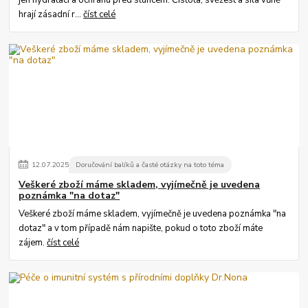
jen hydrataci a ochranu před sluncem. Čistota, svěžest a síla vůně
hrají zásadní r...
číst celé
12
.
07
.
2025
Doručování balíků a časté otázky na toto téma
Veškeré zboží máme skladem, vyjímečně je uvedena
poznámka "na dotaz"
Veškeré zboží máme skladem, vyjímečně je uvedena poznámka "na
dotaz" a v tom případě nám napište, pokud o toto zboží máte
zájem.
číst celé