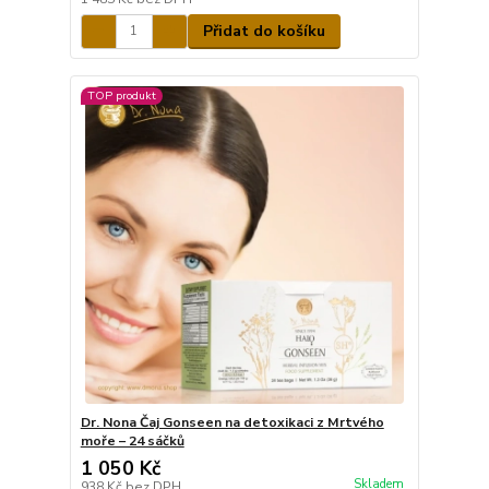
Přidat do košíku
TOP produkt
Dr. Nona Čaj Gonseen na detoxikaci z Mrtvého
moře – 24 sáčků
1 050 Kč
Skladem
938 Kč
bez DPH