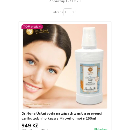
Zobrazuji 1-23 z 23
strana
z 1
TOP produkt
Dr.Nona Ústní voda na zápach z úst a prevenci
vzniku zubního kazu z Mrtvého moře 250ml
949 Kč
Skladem