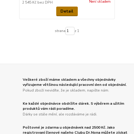
Není skladem
2 545 Kč
bez DPH
Detail
strana
z 1
Veškeré zboží máme skladem a všechny objednávky
vyřizujeme většinou následující pracovní den od objednání.
Pokud zboží nevidíte, že je skladem, napište nám.
Ke každé objednávce obdržíte dárek. S výběrem a užitím
produktů vám rádi poradíme.
Dárky se stále mění, ale rozdáváme je rádi.
Poštovné je zdarma u objednávek nad 2500 Kč. Jako
registrovaní členové našeho Clubu Dr.Nona můžete získat