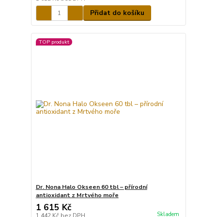
Přidat do košíku
TOP produkt
Dr. Nona Halo Okseen 60 tbl – přírodní
antioxidant z Mrtvého moře
1 615 Kč
Skladem
1 442 Kč
bez DPH