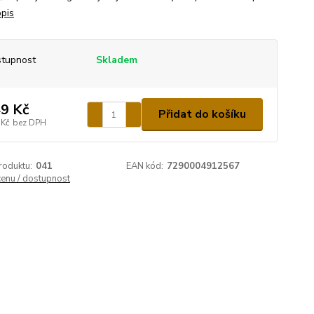
opis
tupnost
Skladem
9 Kč
Přidat do košíku
 Kč
bez DPH
roduktu:
041
EAN kód:
7290004912567
cenu / dostupnost