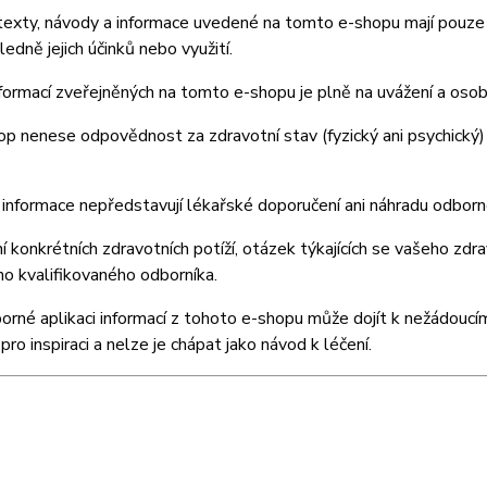
exty, návody a informace uvedené na tomto e-shopu mají pouze i
ledně jejich účinků nebo využití.
nformací zveřejněných na tomto e-shopu je plně na uvážení a os
p nenese odpovědnost za zdravotní stav (fyzický ani psychický) a
informace nepředstavují lékařské doporučení ani náhradu odbor
í konkrétních zdravotních potíží, otázek týkajících se vašeho zdra
ho kvalifikovaného odborníka.
orné aplikaci informací z tohoto e-shopu může dojít k nežádoucí
pro inspiraci a nelze je chápat jako návod k léčení.