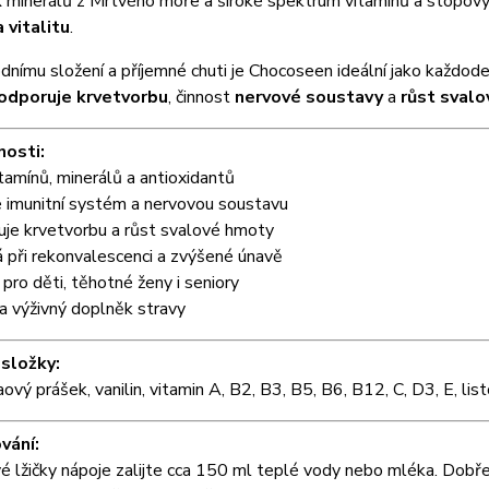
x
minerálů z Mrtvého moře a široké spektrum vitamínů a stopový
 vitalitu
.
odnímu složení a příjemné chuti je Chocoseen ideální jako každo
odporuje krvetvorbu
, činnost
nervové soustavy
a
růst sval
nosti:
itamínů, minerálů a antioxidantů
e imunitní systém a nervovou soustavu
uje krvetvorbu a růst svalové hmoty
 při rekonvalescenci a zvýšené únavě
pro děti, těhotné ženy i seniory
a výživný doplněk stravy
 složky:
aový prášek, vanilin, vitamin A, B2, B3, B5, B6, B12, C, D3, E, li
vání:
é lžičky nápoje zalijte cca 150 ml teplé vody nebo mléka. Dobře