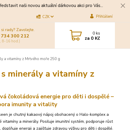
edstavit naši novou aktuální dárkovou akci pro Vás...
Přihlášení
CZK
 si rady? Zavolejte.
0
ks
 734 300 212
za
0 Kč
, 8-16 hod.)
ly a vitamíny z Mrtvého moře 250 g
s minerály a vitamíny z
vá čokoládová energie pro děti i dospělé –
ora imunity a vitality
een je chutný kakaový nápoj obohacený o Halo-komplex a
é vitamíny a minerály. Posiluje imunitní systém, podporuje růst
, doplňuje energii a zajišťuje zdravou výživu pro děti i dospělé.