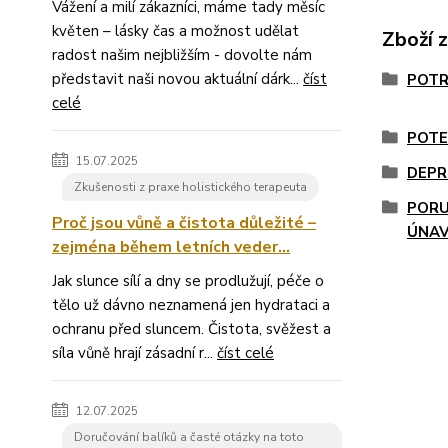
Vážení a milí zákazníci, máme tady měsíc
květen – lásky čas a možnost udělat
Zboží 
radost našim nejbližším - dovolte nám
představit naši novou aktuální dárk...
číst
POTR
celé
POTE
15.07.2025
DEPR
Zkušenosti z praxe holistického terapeuta
PORU
Proč jsou vůně a čistota důležité –
ÚNA
zejména během letních veder...
Jak slunce sílí a dny se prodlužují, péče o
tělo už dávno neznamená jen hydrataci a
ochranu před sluncem. Čistota, svěžest a
síla vůně hrají zásadní r...
číst celé
12.07.2025
Doručování balíků a časté otázky na toto