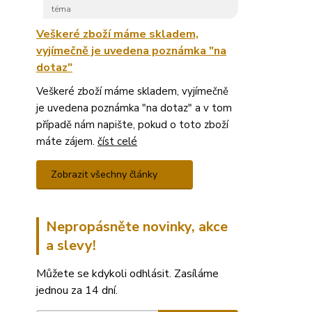
téma
Veškeré zboží máme skladem,
vyjímečně je uvedena poznámka "na
dotaz"
Veškeré zboží máme skladem, vyjímečně
je uvedena poznámka "na dotaz" a v tom
případě nám napište, pokud o toto zboží
máte zájem.
číst celé
Zobrazit všechny články
Nepropásněte novinky, akce
a slevy!
Můžete se kdykoli odhlásit. Zasíláme
jednou za 14 dní.