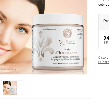
celý p
Dos
94
847
Číslo p
Hlídat 