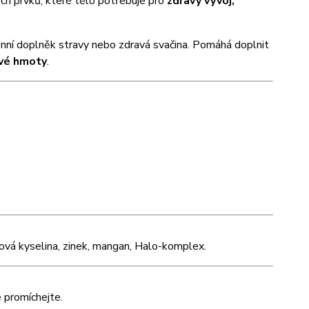
ch prvků, které tělo potřebuje pro
zdravý vývoj,
denní doplněk stravy nebo zdravá svačina. Pomáhá doplnit
ové hmoty
.
stová kyselina, zinek, mangan, Halo-komplex.
 promíchejte.