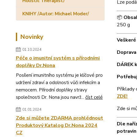
Holistic Therapist/
Lze podá
KNIHY /Autor: Michael Moder/
📦
Obsah
250 g
Novinky
Veškeré 
01.10.2024
Doprava 
Péče o imunitní systém s přírodními
DÁREK k
doplňky Dr.Nona
Posílení imunitního systému je klíčové pro
Potřebuj
udržení zdraví a odolnosti vůči infekcím a
Příklady 
nemocem. Přírodní doplňky stravy
ZDE!
společnosti Dr. Nona jsou navrž...
číst celé
Zde si m
01.01.2024
Zde si můžete ZDARMA prohlédnout
Dle naří
Produktový Katalog Dr.Nona 2024
potravin
CZ