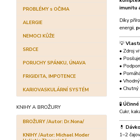
komple
imunitu a
PROBLÉMY s OČIMA
Díky přír
ALERGIE
energii,
p
NEMOCI KŮŽE
💡
Vlast
SRDCE
• Zdroj v
• Posiluj
PORUCHY SPÁNKU, ÚNAVA
• Podpor
• Pomáhá
FRIGIDITA, IMPOTENCE
• Vhodný 
• Chutný 
KARIOVASKULÁRNÍ SYSTÉM
🧪
Účinné
KNIHY A BROŽURY
Cukr, kak
BROŽURY /Autor: Dr.Nona/
💊
Dávko
1–2 čajov
KNIHY /Autor: Michael Moder