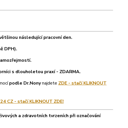
tšinou následující pracovní den.
ně DPH).
samozřejmostí.
orníci s dlouholetou praxí - ZDARMA.
emocí
podle Dr.Nony
najdete
ZDE - stačí KLIKNOUT
24 CZ - stačí KLIKNOUT ZDE!
ivových a zdravotních tvrzeních při označování