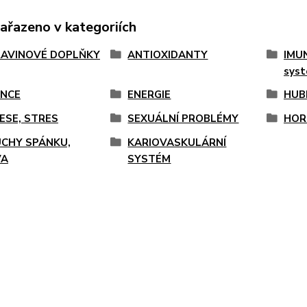
zařazeno v kategoriích
AVINOVÉ DOPLŇKY
ANTIOXIDANTY
IMUN
sys
NCE
ENERGIE
HUB
ESE, STRES
SEXUÁLNÍ PROBLÉMY
HOR
CHY SPÁNKU,
KARIOVASKULÁRNÍ
VA
SYSTÉM