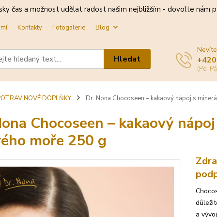
sky čas a možnost udělat radost našim nejbližším - dovolte nám př
omí
Kontakty
Fotogalerie
Blog
Nevíte
Hledat
+420
(Po-Pá
POTRAVINOVÉ DOPLŇKY
Dr. Nona Chocoseen – kakaový nápoj s minerá
Nona Chocoseen – kakaový nápoj 
ého moře 250 g
Zdra
podp
Chocos
důležit
a vývoj