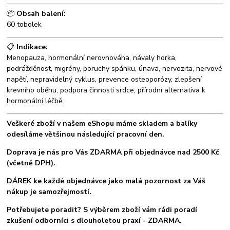
📦
Obsah balení:
60 tobolek
📋
Indikace:
Menopauza, hormonální nerovnováha, návaly horka,
podrážděnost, migrény, poruchy spánku, únava, nervozita, nervové
napětí, nepravidelný cyklus, prevence osteoporózy, zlepšení
krevního oběhu, podpora činnosti srdce, přírodní alternativa k
hormonální léčbě.
Veškeré zboží v našem eShopu máme skladem a balíky
odesíláme většinou následující pracovní den.
Doprava je nás pro Vás ZDARMA při objednávce nad 2500 Kč
(včetně DPH).
DÁREK ke každé objednávce jako malá pozornost za Váš
nákup je samozřejmostí.
Potřebujete poradit? S výběrem zboží vám rádi poradí
zkušení odborníci s dlouholetou praxí - ZDARMA.