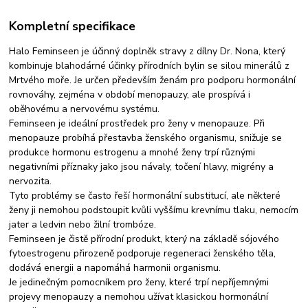
Kompletní specifikace
Halo Feminseen je účinný doplněk stravy z dílny Dr. Nona, který
kombinuje blahodárné účinky přírodních bylin se silou minerálů z
Mrtvého moře. Je určen především ženám pro podporu hormonální
rovnováhy, zejména v období menopauzy, ale prospívá i
oběhovému a nervovému systému.
Feminseen je ideální prostředek pro ženy v menopauze. Při
menopauze probíhá přestavba ženského organismu, snižuje se
produkce hormonu estrogenu a mnohé ženy trpí různými
negativními příznaky jako jsou návaly, točení hlavy, migrény a
nervozita.
Tyto problémy se často řeší hormonální substitucí, ale některé
ženy ji nemohou podstoupit kvůli vyššímu krevnímu tlaku, nemocím
jater a ledvin nebo žilní trombóze.
Feminseen je čistě přírodní produkt, který na základě sójového
fytoestrogenu přirozeně podporuje regeneraci ženského těla,
dodává energii a napomáhá harmonii organismu.
Je jedinečným pomocníkem pro ženy, které trpí nepříjemnými
projevy menopauzy a nemohou užívat klasickou hormonální