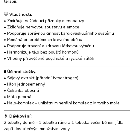
terapii.
💡
Vlastnosti:
• Zmírňuje nežádoucí příznaky menopauzy
• Zklidňuje nervovou soustavu a emoce
• Podporuje správnou činnost kardiovaskulárního systému
• Pomáhá při problémech krevního oběhu
• Podporuje trávení a zdravou látkovou výměnu
• Harmonizuje tělo bez použití hormonů
• Vhodný při zvýšené psychické a fyzické zátěži
🧪
Účinné složky:
• Sójový extrakt (přírodní fytoestrogen)
• Hloh jednosemenný
• Čekanka obecná
• Máta peprná
• Halo-komplex – unikátní minerální komplex z Mrtvého moře
💊
Dávkování:
2 tobolky denně – 1 tobolka ráno a 1 tobolka večer během jídla,
zapít dostatečným množstvím vody.