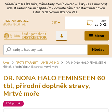
Vážení a milí zákazníci, máme tady měsíc květen – lásky čas a možnost
udělat radost našim nejbližším - dovolte nám představit naši novou
aktuální dárkovou akci pro Vás...
0
ks
+420 734 300 212
CZK
za
0 Kč
(Po-Pá, 8-16 hod.)
Menu
Hledat
Úvod
PROTI STÁRNUTÍ - ANTI-AGING
DR. NONA HALO FEMINSEEN
60 tbl, přírodní doplněk stravy, Mrtvé moře
DR. NONA HALO FEMINSEEN 60
tbl, přírodní doplněk stravy,
Mrtvé moře
TOP produkt