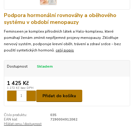
Podpora hormonální rovnováhy a oběhového
systému v období menopauzy
Feminseen je komplex přírodních látek a Halo-komplexu, které
pomáhají ženám zmírnit nepříjemné projevy menopauzy. Zklidňuje
nervový systém, podporuje krevní oběh, trávení a zdraví srdce – bez
použití syntetických hormonů.
celý popis
Dostupnost
Skladem
1 425 Kč
1 272 Kč
bez DPH
Přidat do košíku
Číslo produktu:
035
EAN kód:
7290004912062
Hlídat cenu / dostupnost