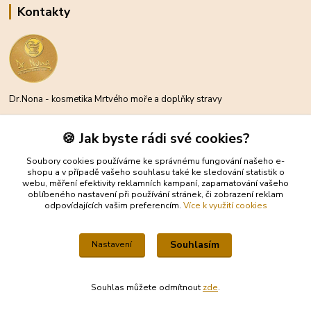
Kontakty
Dr.Nona - kosmetika Mrtvého moře a doplňky stravy
Michael Moder
🍪 Jak byste rádi své cookies?
+420 734 300 212
(Po-Pá, 8-16 hod.)
Soubory cookies používáme ke správnému fungování našeho e-
shopu a v případě vašeho souhlasu také ke sledování statistik o
webu, měření efektivity reklamních kampaní, zapamatování vašeho
info@eshop-drnona.cz
oblíbeného nastavení při používání stránek, či zobrazení reklam
odpovídajících vašim preferencím.
Více k využití cookies
Souhlasím
Nastavení
Michael Moder® – Všechna práva vyhrazena – 0bsah webu je chráněn
Souhlas můžete odmítnout
zde
.
autorským zákonem.