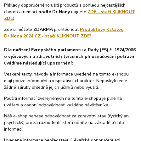
Příklady doporučeného užití produktů z pohledu nejčastějších
chorob a nemocí
podle Dr.Nony
najdete
ZDE - stačí KLIKNOUT
ZDE!
Zde si můžete
ZDARMA
prohlédnout
Produktový Katalog
Dr.Nona 2024 CZ - stačí KLIKNOUT ZDE!
Dle nařízení Evropského parlamentu a Rady (ES) č. 1924/2006
o výživových a zdravotních tvrzeních při označování potravin
uvádíme následující upozornění:
Veškeré texty, návody a informace uvedené na tomto e-shopu
mají pouze informační a inspirativní charakter. Neposkytujeme
žádné záruky ohledně jejich účinků nebo využití.
Použití informací zveřejněných na tomto e-shopu je plně na
uvážení a osobní odpovědnosti každého návštěvníka.
Náš e-shop nenese odpovědnost za zdravotní stav (fyzický ani
psychický) ani za rozhodnutí, která učiníte na základě těchto
informací.
Uvedené informace nepředstavují lékařské doporučení ani