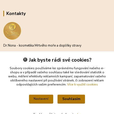
Kontakty
Dr.Nona - kosmetika Mrtvého moře a doplňky stravy
Michael Moder
🍪 Jak byste rádi své cookies?
+420 734 300 212
(Po-Pá, 8-16 hod.)
Soubory cookies používáme ke správnému fungování našeho e-
shopu a v případě vašeho souhlasu také ke sledování statistik o
webu, měření efektivity reklamních kampaní, zapamatování vašeho
info@eshop-drnona.cz
oblíbeného nastavení při používání stránek, či zobrazení reklam
odpovídajících vašim preferencím.
Více k využití cookies
Souhlasím
Nastavení
Michael Moder® – Všechna práva vyhrazena – 0bsah webu je chráněn