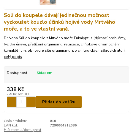
Soli do koupele dávají jedinečnou možnost
vyzkoušet kouzlo účinků hojivé vody Mrtvého
moře, a to ve vlastní vaně.
Dr.Nona Sůl do koupele z Mrtvého moře Eukalyptus (dýchací problémy,
fyzická únava, přetížení organismu, relaxace, chřipkové onemocnění,
klimaktérium, obnovuje sílu organismu, po chirurgických zákrocích atd.)
celý popis
Dostupnost
Skladem
338 Kč
279 Kč
bez DPH
Přidat do košíku
Číslo produktu:
016
EAN kód:
7290004912086
Hlídat cenu / dostupnost