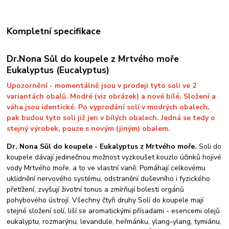
Kompletní specifikace
Dr.Nona Sůl do koupele z Mrtvého moře
Eukalyptus (Eucalyptus)
Upozornění - momentálně jsou v prodeji tyto soli ve 2
variantách obalů. Modré (viz obrázek) a nové bílé. Složení a
váha jsou identické. Po vyprodání solí v modrých obalech,
pak budou tyto soli již jen v bílých obalech. Jedná se tedy o
stejný výrobek, pouze s novým (jiným) obalem.
Dr. Nona Sůl do koupele - Eukalyptus z Mrtvého moře.
Soli do
koupele dávají jedinečnou možnost vyzkoušet kouzlo účinků hojivé
vody Mrtvého moře, a to ve vlastní vaně. Pomáhají celkovému
uklidnění nervového systému, odstranění duševního i fyzického
přetížení, zvyšují životní tonus a zmírňují bolesti orgánů
pohybového ústrojí. Všechny čtyři druhy Solí do koupele mají
stejné složení solí, liší se aromatickými přísadami - esencemi olejů
eukalyptu, rozmarýnu, levandule, heřmánku, ylang-ylang, tymiánu,