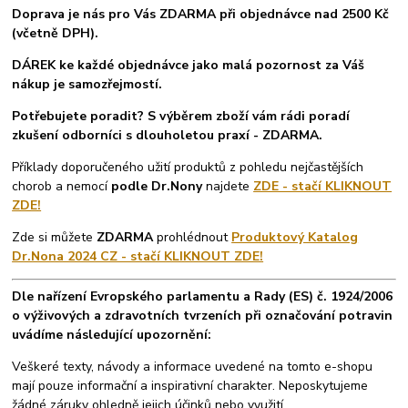
Doprava je nás pro Vás ZDARMA při objednávce nad 2500 Kč
(včetně DPH).
DÁREK ke každé objednávce jako malá pozornost za Váš
nákup je samozřejmostí.
Potřebujete poradit? S výběrem zboží vám rádi poradí
zkušení odborníci s dlouholetou praxí - ZDARMA.
Příklady doporučeného užití produktů z pohledu nejčastějších
chorob a nemocí
podle Dr.Nony
najdete
ZDE - stačí KLIKNOUT
ZDE!
Zde si můžete
ZDARMA
prohlédnout
Produktový Katalog
Dr.Nona 2024 CZ - stačí KLIKNOUT ZDE!
Dle nařízení Evropského parlamentu a Rady (ES) č. 1924/2006
o výživových a zdravotních tvrzeních při označování potravin
uvádíme následující upozornění:
Veškeré texty, návody a informace uvedené na tomto e-shopu
mají pouze informační a inspirativní charakter. Neposkytujeme
žádné záruky ohledně jejich účinků nebo využití.