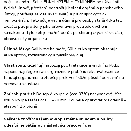
pačuli a anýzu. Soli s EUKALYPTEM A TYMIÁNEM se užívají při
fyzické únavě, přetížení, odstraňují bolesti orgánů a pohybového
ústrojí, používají se k relaxaci svalů a při chřipkových o­
nemocněních. Tato sůl je velmi účinná pro osoby starší 40-ti let,
zvláště pak pro ženy jako preventivní prostředek během
klimaktéria. Tyto soli je možné použít po chirurgických zákrocích,
obnovují síly organismu.
Účinné látky:
Soli Mrtvého moře, Sůl s eukalyptem obsahuje
eukalyptový, rozmarýnový a tymiánový olej.
Vlastnosti:
uklidňují, navozují pocit relaxace a vnitřního klidu,
napomáhají regeneraci organizmu v průběhu rekonvalescence,
tonizují organizmus a zlepšují prokrvení kůže, působí pozitivně na
nervovou soustavu
Způsob použití:
Do teplé koupele (cca 37°C) nasypat dvě lžíce
soli, v koupeli ležet cca 15-20 min. Koupele opakovat pravidelně –
alespoň 2 x týdně.
Veškeré zboží v našem eShopu máme skladem a balíky
odesíláme většinou následující pracovní den.