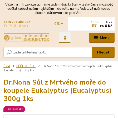
Vážení a milí zákazníci, máme tady měsíc květen – lásky čas a možnost
udělat radost našim nejbližším - dovolte nám představit naši novou
aktuální dárkovou akci pro Vás...
0
ks
+420 734 300 212
CZK
za
0 Kč
(Po-Pá, 8-16 hod.)
Menu
Hledat
Úvod
PÉČE O TĚLO
Dr.Nona Sůl z Mrtvého moře do koupele Eukalyptus
(Eucalyptus) 300g 1ks
Dr.Nona Sůl z Mrtvého moře do
koupele Eukalyptus (Eucalyptus)
300g 1ks
TOP produkt