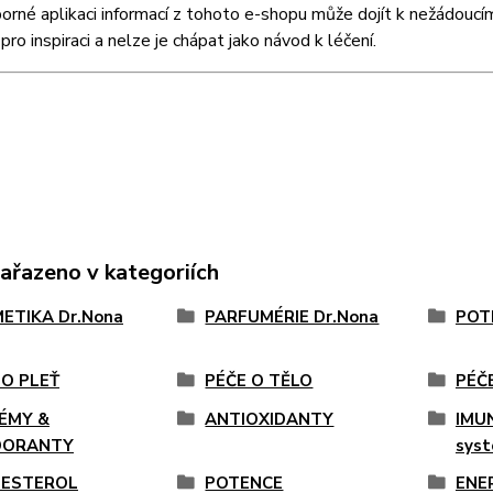
orné aplikaci informací z tohoto e-shopu může dojít k nežádoucí
pro inspiraci a nelze je chápat jako návod k léčení.
zařazeno v kategoriích
ETIKA Dr.Nona
PARFUMÉRIE Dr.Nona
POT
 O PLEŤ
PÉČE O TĚLO
PÉČ
ÉMY &
ANTIOXIDANTY
IMUN
DORANTY
sys
ESTEROL
POTENCE
ENE