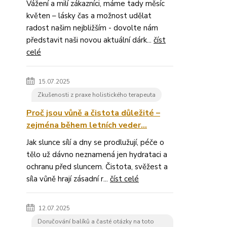
Vážení a milí zákazníci, máme tady měsíc
květen – lásky čas a možnost udělat
radost našim nejbližším - dovolte nám
představit naši novou aktuální dárk...
číst
celé
15.07.2025
Zkušenosti z praxe holistického terapeuta
Proč jsou vůně a čistota důležité –
zejména během letních veder...
Jak slunce sílí a dny se prodlužují, péče o
tělo už dávno neznamená jen hydrataci a
ochranu před sluncem. Čistota, svěžest a
síla vůně hrají zásadní r...
číst celé
12.07.2025
Doručování balíků a časté otázky na toto