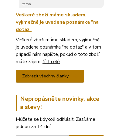
téma
Veškeré zboží máme skladem,
vyjímečně je uvedena poznámka "na
dotaz"
Veškeré zboží máme skladem, vyjímečně
je uvedena poznámka "na dotaz" a v tom
případě nám napište, pokud o toto zboží
máte zájem.
číst celé
Zobrazit všechny články
Nepropásněte novinky, akce
a slevy!
Můžete se kdykoli odhlásit. Zasíláme
jednou za 14 dní.