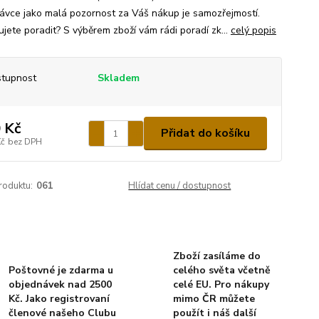
ávce jako malá pozornost za Váš nákup je samozřejmostí.
ujete poradit? S výběrem zboží vám rádi poradí zk...
celý popis
tupnost
Skladem
 Kč
Přidat do košíku
Kč
bez DPH
roduktu:
061
Hlídat cenu / dostupnost
Zboží zasíláme do
Poštovné je zdarma u
celého světa včetně
objednávek nad 2500
celé EU. Pro nákupy
Kč. Jako registrovaní
mimo ČR můžete
členové našeho Clubu
použít i náš další