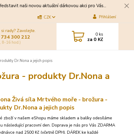
edstavit naši novou aktuální dárkovou akci pro Vás...
Přihlášení
CZK
 si rady? Zavolejte.
0
ks
 734 300 212
za
0 Kč
, 8-16 hod.)
rodukty Dr.Nona a jejich popis
ožura - produkty Dr.Nona a
ona Živá síla Mrtvého moře - brožura -
ukty Dr.Nona a jejich popis
é zboží v našem eShopu máme skladem a balíky odesíláme
ou následující pracovní den. Doprava je nás pro Vás ZDARMA
jednávce nad 2500 Kč (včetně DPH). DÁREK ke každé