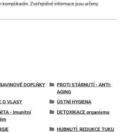
m komplikacím. Zveřejněné informace jsou určeny
RAVINOVÉ DOPLŇKY
PROTI STÁRNUTÍ - ANTI-
AGING
E O VLASY
ÚSTNÍ HYGIENA
ITA - Imunitní
DETOXIKACE organismu
tém
RGIE
HUBNUTÍ, REDUKCE TUKU