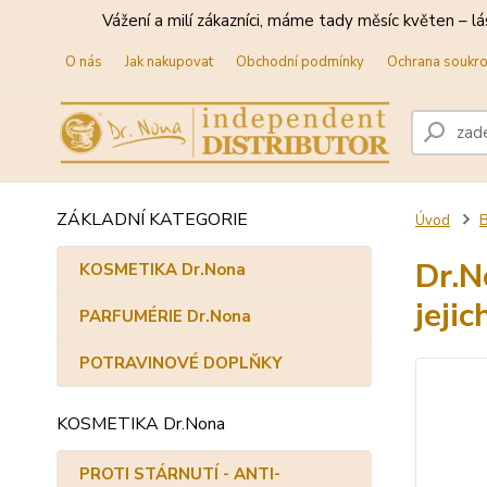
Vážení a milí zákazníci, máme tady měsíc květen – lá
O nás
Jak nakupovat
Obchodní podmínky
Ochrana soukr
ZÁKLADNÍ KATEGORIE
Úvod
B
Dr.N
KOSMETIKA Dr.Nona
jejic
PARFUMÉRIE Dr.Nona
POTRAVINOVÉ DOPLŇKY
KOSMETIKA Dr.Nona
PROTI STÁRNUTÍ - ANTI-