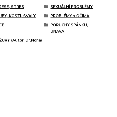
RESE, STRES
SEXUÁLNÍ PROBLÉMY
UBY, KOSTI, SVALY
PROBLÉMY s OČIMA
CE
PORUCHY SPÁNKU,
ÚNAVA
URY /Autor: Dr.Nona/