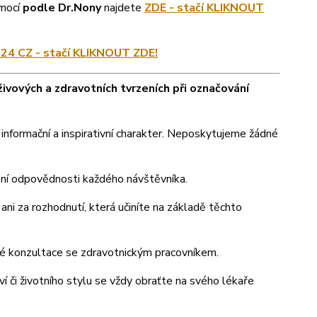
emocí
podle Dr.Nony
najdete
ZDE - stačí KLIKNOUT
24 CZ - stačí KLIKNOUT ZDE!
ivových a zdravotních tvrzeních při označování
nformační a inspirativní charakter. Neposkytujeme žádné
obní odpovědnosti každého návštěvníka.
ni za rozhodnutí, která učiníte na základě těchto
né konzultace se zdravotnickým pracovníkem.
ví či životního stylu se vždy obraťte na svého lékaře