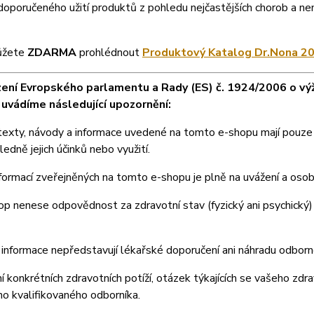
doporučeného užití produktů z pohledu nejčastějších chorob a n
ůžete
ZDARMA
prohlédnout
Produktový Katalog Dr.Nona 20
zení Evropského parlamentu a Rady (ES) č. 1924/2006 o výž
 uvádíme následující upozornění:
exty, návody a informace uvedené na tomto e-shopu mají pouze i
ledně jejich účinků nebo využití.
nformací zveřejněných na tomto e-shopu je plně na uvážení a os
p nenese odpovědnost za zdravotní stav (fyzický ani psychický) a
informace nepředstavují lékařské doporučení ani náhradu odbor
í konkrétních zdravotních potíží, otázek týkajících se vašeho zdra
ho kvalifikovaného odborníka.