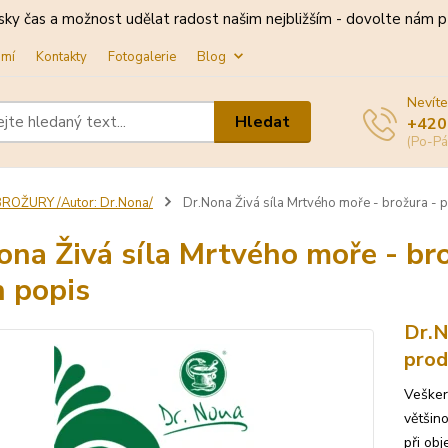
sky čas a možnost udělat radost našim nejbližším - dovolte nám př
omí
Kontakty
Fotogalerie
Blog
Nevíte
Hledat
+420
(Po-Pá
ROŽURY /Autor: Dr.Nona/
Dr.Nona Živá síla Mrtvého moře - brožura - p
ona Živá síla Mrtvého moře - br
h popis
Dr.N
prod
Vešker
většin
při ob