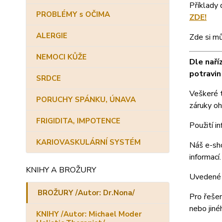
Příklady 
PROBLÉMY s OČIMA
ZDE!
ALERGIE
Zde si m
NEMOCI KŮŽE
Dle naří
potravin
SRDCE
Veškeré t
PORUCHY SPÁNKU, ÚNAVA
záruky oh
FRIGIDITA, IMPOTENCE
Použití i
KARIOVASKULÁRNÍ SYSTÉM
Náš e-sho
informací.
KNIHY A BROŽURY
Uvedené 
BROŽURY /Autor: Dr.Nona/
Pro řešen
nebo jiné
KNIHY /Autor: Michael Moder