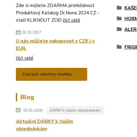
Zde si můžete ZDARMA prohlédnout
KAŠE
Produktový Katalog Dr.Nona 2024 CZ -
HORM
stačí KLIKNOUT ZDE!
číst celé
ALER
01.01.2017
U nás můžete nakupovat v CZK i v
FRIG
EUR.
číst celé
Zobrazit všechny novinky
Blog
03.05.2026
DÁRKY k Vaším objednávkám
Aktuální DÁRKY k Vaším
objednávkám