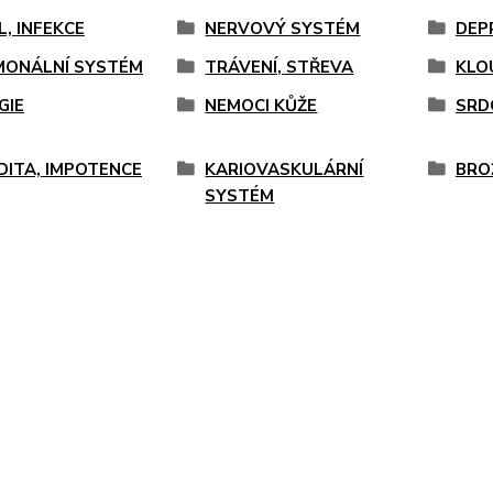
L, INFEKCE
NERVOVÝ SYSTÉM
DEP
ONÁLNÍ SYSTÉM
TRÁVENÍ, STŘEVA
KLO
GIE
NEMOCI KŮŽE
SRD
IDITA, IMPOTENCE
KARIOVASKULÁRNÍ
BROŽ
SYSTÉM