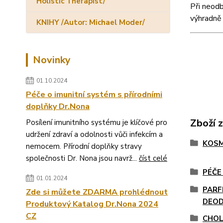
Holistic Therapist/
Při neodb
výhradně 
KNIHY /Autor: Michael Moder/
Novinky
01.10.2024
Péče o imunitní systém s přírodními
doplňky Dr.Nona
Zboží 
Posílení imunitního systému je klíčové pro
udržení zdraví a odolnosti vůči infekcím a
KOSM
nemocem. Přírodní doplňky stravy
společnosti Dr. Nona jsou navrž...
číst celé
PÉČE
01.01.2024
PARF
Zde si můžete ZDARMA prohlédnout
DEO
Produktový Katalog Dr.Nona 2024
CZ
CHOL