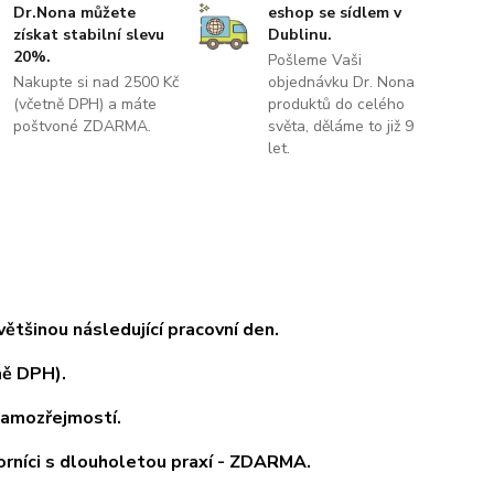
Dr.Nona můžete
eshop se sídlem v
získat stabilní slevu
Dublinu.
20%.
Pošleme Vaši
Nakupte si nad 2500 Kč
objednávku Dr. Nona
(včetně DPH) a máte
produktů do celého
poštvoné ZDARMA.
světa, děláme to již 9
let.
tšinou následující pracovní den.
ně DPH).
samozřejmostí.
orníci s dlouholetou praxí - ZDARMA.