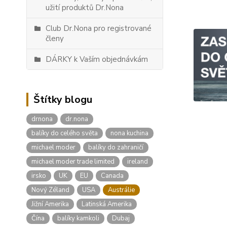
užití produktů Dr.Nona
Club Dr.Nona pro registrované
členy
DÁRKY k Vaším objednávkám
Štítky blogu
drnona
dr.nona
balíky do celého světa
nona kuchina
michael moder
balíky do zahraničí
michael moder trade limited
ireland
irsko
UK
EU
Canada
Nový Zéland
USA
Austrálie
Jižní Amerika
Latinská Amerika
Čína
balíky kamkoli
Dubaj