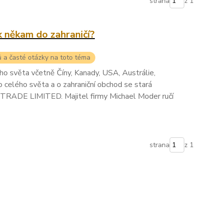
strana
z 1
k někam do zahraničí?
ů a časté otázky na toto téma
ého světa včetně Číny, Kanady, USA, Austrálie,
do celého světa a o zahraniční obchod se stará
ADE LIMITED. Majitel firmy Michael Moder ručí
strana
z 1