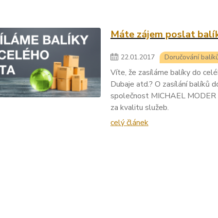
Máte zájem poslat balí
22
.
01
.
2017
Doručování balík
Víte, že zasíláme balíky do cel
Dubaje atd.? O zasílání balíků 
společnost MICHAEL MODER TR
za kvalitu služeb.
celý článek