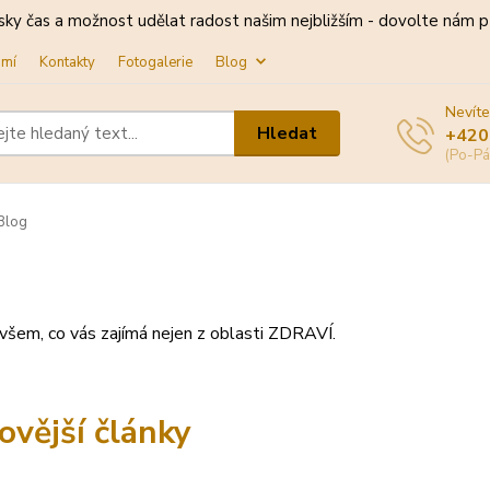
sky čas a možnost udělat radost našim nejbližším - dovolte nám př
omí
Kontakty
Fotogalerie
Blog
Nevíte
Hledat
+420
(Po-Pá
Blog
všem, co vás zajímá nejen z oblasti ZDRAVÍ.
ovější články