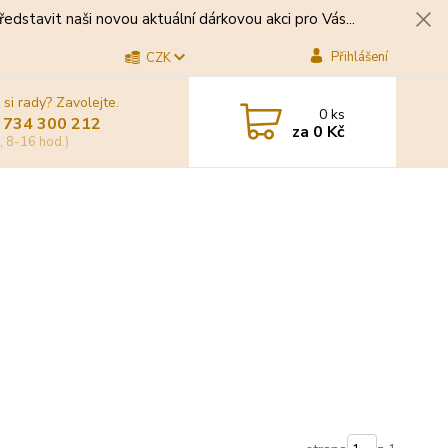
edstavit naši novou aktuální dárkovou akci pro Vás...
Přihlášení
CZK
 si rady? Zavolejte.
0
ks
 734 300 212
za
0 Kč
, 8-16 hod.)