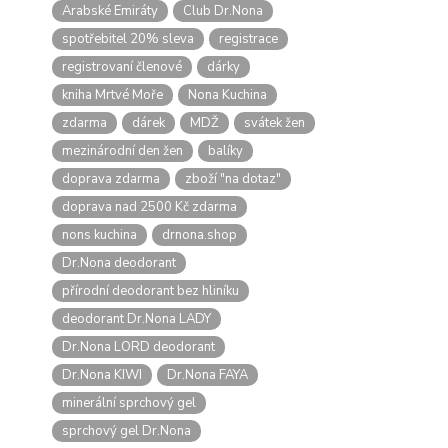
Arabské Emiráty
Club Dr.Nona
spotřebitel 20% sleva
registrace
registrovaní členové
dárky
kniha Mrtvé Moře
Nona Kuchina
zdarma
dárek
MDŽ
svátek žen
mezinárodní den žen
balíky
doprava zdarma
zboží "na dotaz"
doprava nad 2500 Kč zdarma
nons kuchina
drnona.shop
Dr.Nona deodorant
přírodní deodorant bez hliníku
deodorant Dr.Nona LADY
Dr.Nona LORD deodorant
Dr.Nona KIWI
Dr.Nona FAYA
minerální sprchový gel
sprchový gel Dr.Nona