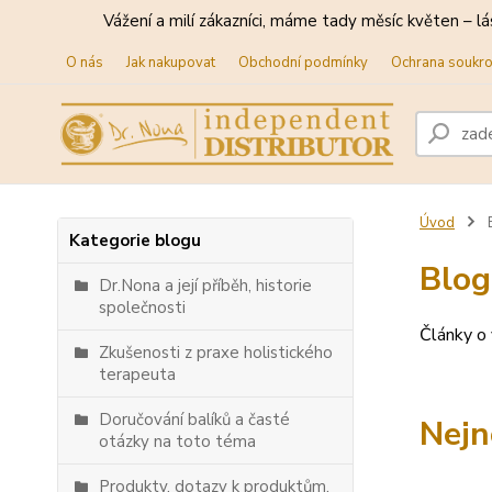
Vážení a milí zákazníci, máme tady měsíc květen – lá
O nás
Jak nakupovat
Obchodní podmínky
Ochrana soukr
Úvod
Kategorie blogu
Blog
Dr.Nona a její příběh, historie
společnosti
Články o 
Zkušenosti z praxe holistického
terapeuta
Doručování balíků a časté
Nejn
otázky na toto téma
Produkty, dotazy k produktům,