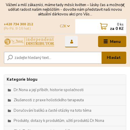
Vážení a milí zákazníci, máme tady měsíc květen – lásky čas a možnost
udělat radost našim nejbližším - dovolte nám představit naši novou
aktuální dárkovou akci pro Vás...
0
ks
+420 734 300 212
CZK
za
0 Kč
(Po-Pá, 8-16 hod.)
Menu
Hledat
Kategorie blogu
Dr.Nona a její příběh, historie společnosti
Zkušenosti z praxe holistického terapeuta
Doručování balíků a časté otázky na toto téma
Produkty, dotazy k produktům, užití produktů Dr.Nona