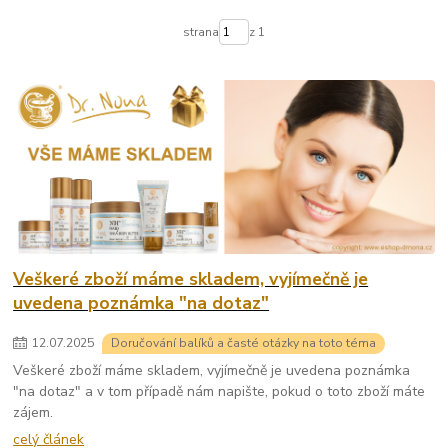
strana
z 1
Veškeré zboží máme skladem, vyjímečně je
uvedena poznámka "na dotaz"
12
.
07
.
2025
Doručování balíků a časté otázky na toto téma
Veškeré zboží máme skladem, vyjímečně je uvedena poznámka
"na dotaz" a v tom případě nám napište, pokud o toto zboží máte
zájem.
celý článek