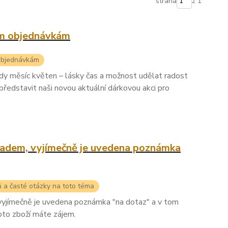
strana
z 1
ím objednávkám
objednávkám
ady měsíc květen – lásky čas a možnost udělat radost
představit naši novou aktuální dárkovou akci pro
ladem, vyjímečně je uvedena poznámka
ů a časté otázky na toto téma
yjímečně je uvedena poznámka "na dotaz" a v tom
oto zboží máte zájem.