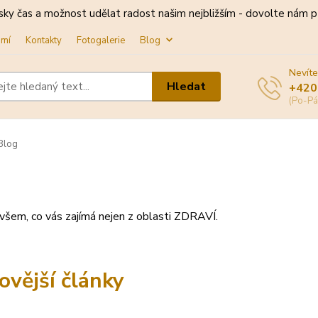
sky čas a možnost udělat radost našim nejbližším - dovolte nám př
omí
Kontakty
Fotogalerie
Blog
Nevíte
Hledat
+420
(Po-Pá
Blog
všem, co vás zajímá nejen z oblasti ZDRAVÍ.
ovější články