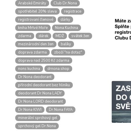
Arabské Emiráty
Club Dr.Nona
spotřebitel 20% sleva
registrace
registrovaní členové
dárky
kniha Mrtvé Moře
Nona Kuchina
zdarma
dárek
MDŽ
svátek žen
mezinárodní den žen
balíky
doprava zdarma
zboží "na dotaz"
doprava nad 2500 Kč zdarma
nons kuchina
drnona.shop
Dr.Nona deodorant
přírodní deodorant bez hliníku
deodorant Dr.Nona LADY
Dr.Nona LORD deodorant
Dr.Nona KIWI
Dr.Nona FAYA
minerální sprchový gel
sprchový gel Dr.Nona