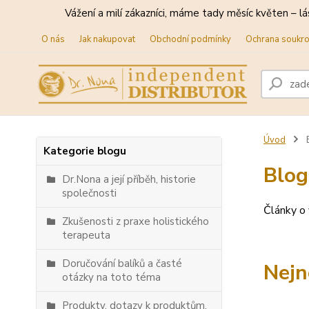
Vážení a milí zákazníci, máme tady měsíc květen – lá
O nás
Jak nakupovat
Obchodní podmínky
Ochrana soukr
Úvod
Kategorie blogu
Blog
Dr.Nona a její příběh, historie
společnosti
Články o 
Zkušenosti z praxe holistického
terapeuta
Doručování balíků a časté
Nejn
otázky na toto téma
Produkty, dotazy k produktům,