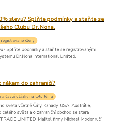
20% slevu? Splňte podmínky a staňte se
ašeho Clubu Dr.Nona.
 registrované členy
vu? Splňte podmínky a staňte se registrovanými
ystému Dr.Nona International Limited.
k někam do zahraničí?
ů a časté otázky na toto téma
ého světa včetně Číny, Kanady, USA, Austrálie,
do celého světa a o zahraniční obchod se stará
ADE LIMITED. Majitel firmy Michael Moder ručí