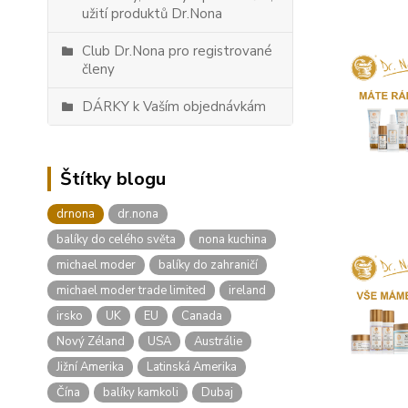
užití produktů Dr.Nona
Club Dr.Nona pro registrované
členy
DÁRKY k Vaším objednávkám
Štítky blogu
drnona
dr.nona
balíky do celého světa
nona kuchina
michael moder
balíky do zahraničí
michael moder trade limited
ireland
irsko
UK
EU
Canada
Nový Zéland
USA
Austrálie
Jižní Amerika
Latinská Amerika
Čína
balíky kamkoli
Dubaj