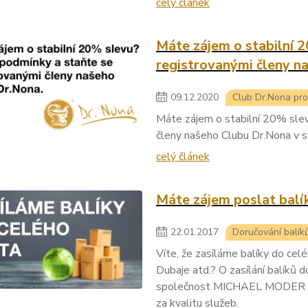
celý článek
Máte zájem o stabilní 
registrovanými členy n
09
.
12
.
2020
Club Dr.Nona pro
Máte zájem o stabilní 20% sle
členy našeho Clubu Dr.Nona v s
celý článek
Máte zájem poslat balí
22
.
01
.
2017
Doručování balík
Víte, že zasíláme balíky do cel
Dubaje atd.? O zasílání balíků 
společnost MICHAEL MODER TR
za kvalitu služeb.