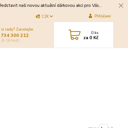
edstavit naši novou aktuální dárkovou akci pro Vás...
Přihlášení
CZK
 si rady? Zavolejte.
0
ks
 734 300 212
za
0 Kč
, 8-16 hod.)