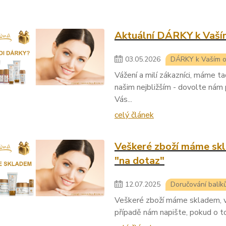
Aktuální DÁRKY k Vaš
03
.
05
.
2026
DÁRKY k Vaším 
Vážení a milí zákazníci, máme t
našim nejbližším - dovolte nám 
Vás...
celý článek
Veškeré zboží máme sk
"na dotaz"
12
.
07
.
2025
Doručování balík
Veškeré zboží máme skladem, v
případě nám napište, pokud o t