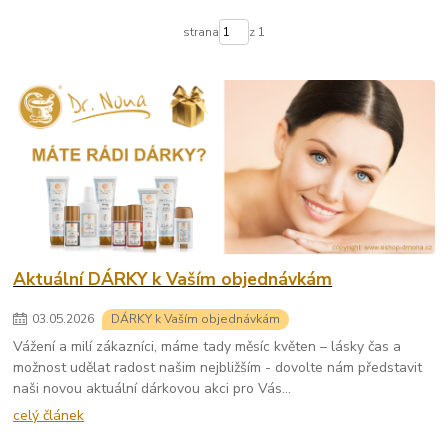
strana
z 1
Aktuální DÁRKY k Vaším objednávkám
03
.
05
.
2026
DÁRKY k Vaším objednávkám
Vážení a milí zákazníci, máme tady měsíc květen – lásky čas a
možnost udělat radost našim nejbližším - dovolte nám představit
naši novou aktuální dárkovou akci pro Vás...
celý článek