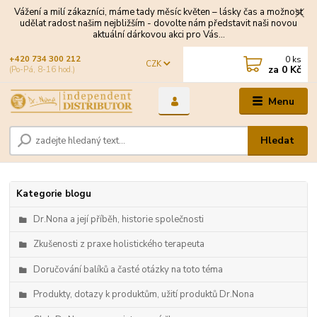
Vážení a milí zákazníci, máme tady měsíc květen – lásky čas a možnost
udělat radost našim nejbližším - dovolte nám představit naši novou
aktuální dárkovou akci pro Vás...
0
ks
+420 734 300 212
CZK
za
0 Kč
(Po-Pá, 8-16 hod.)
Menu
Hledat
Kategorie blogu
Dr.Nona a její příběh, historie společnosti
Zkušenosti z praxe holistického terapeuta
Doručování balíků a časté otázky na toto téma
Produkty, dotazy k produktům, užití produktů Dr.Nona