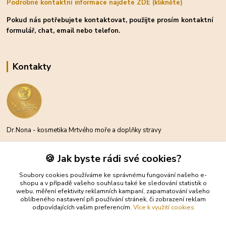
Podrobné kontaktní informace najdete ZDE (klikněte)
Pokud nás potřebujete kontaktovat, použijte prosím kontaktní
formulář, chat, email nebo telefon.
Kontakty
Dr.Nona - kosmetika Mrtvého moře a doplňky stravy
Michael Moder
🍪 Jak byste rádi své cookies?
+420 734 300 212
(Po-Pá, 8-16 hod.)
Soubory cookies používáme ke správnému fungování našeho e-
shopu a v případě vašeho souhlasu také ke sledování statistik o
webu, měření efektivity reklamních kampaní, zapamatování vašeho
info@eshop-drnona.cz
oblíbeného nastavení při používání stránek, či zobrazení reklam
odpovídajících vašim preferencím.
Více k využití cookies