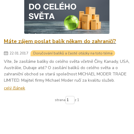
Máte zájem poslat balík někam do zahraničí?
22
.
01
.
2017
Doručování balíků a časté otázky na toto téma
Víte, že zasíláme balíky do celého světa včetně Číny, Kanady, USA,
Austrálie, Dubaje atd.? O zasílání balíků do celého světa a o
zahraniční obchod se stará společnost MICHAEL MODER TRADE
LIMITED. Majitel firmy Michael Moder ručí za kvalitu služeb.
celý článek
strana
z 1