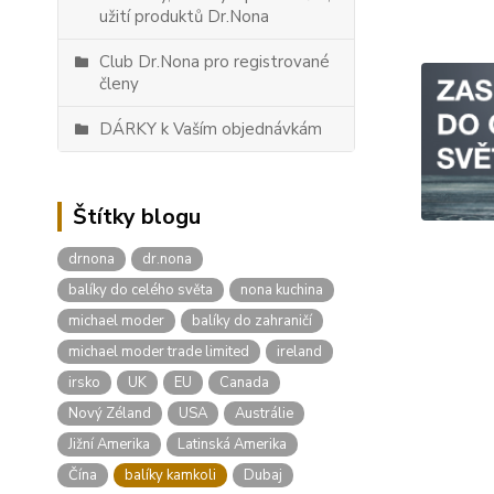
užití produktů Dr.Nona
Club Dr.Nona pro registrované
členy
DÁRKY k Vaším objednávkám
Štítky blogu
drnona
dr.nona
balíky do celého světa
nona kuchina
michael moder
balíky do zahraničí
michael moder trade limited
ireland
irsko
UK
EU
Canada
Nový Zéland
USA
Austrálie
Jižní Amerika
Latinská Amerika
Čína
balíky kamkoli
Dubaj