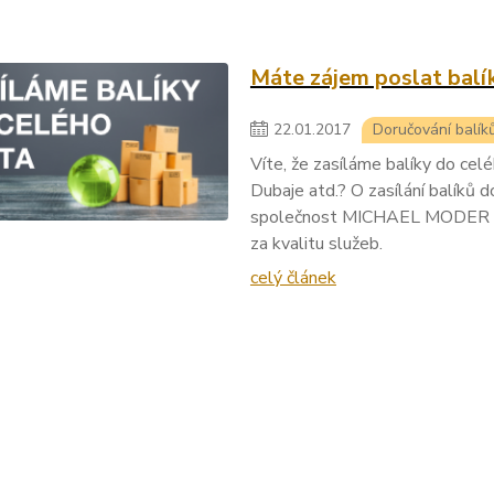
Máte zájem poslat balí
22
.
01
.
2017
Doručování balík
Víte, že zasíláme balíky do cel
Dubaje atd.? O zasílání balíků 
společnost MICHAEL MODER TR
za kvalitu služeb.
celý článek