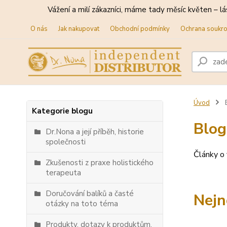
Vážení a milí zákazníci, máme tady měsíc květen – lá
O nás
Jak nakupovat
Obchodní podmínky
Ochrana soukr
Úvod
Kategorie blogu
Blog
Dr.Nona a její příběh, historie
společnosti
Články o 
Zkušenosti z praxe holistického
terapeuta
Doručování balíků a časté
Nejn
otázky na toto téma
Produkty, dotazy k produktům,