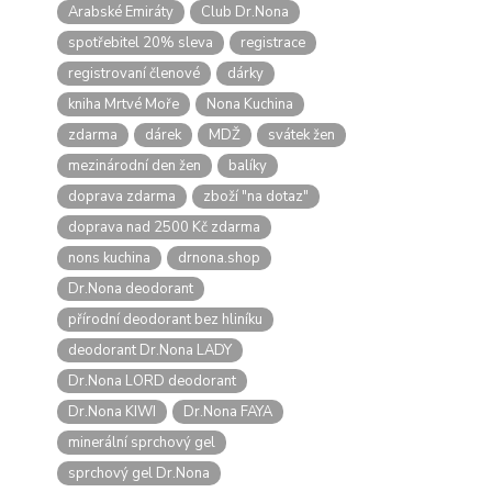
Arabské Emiráty
Club Dr.Nona
spotřebitel 20% sleva
registrace
registrovaní členové
dárky
kniha Mrtvé Moře
Nona Kuchina
zdarma
dárek
MDŽ
svátek žen
mezinárodní den žen
balíky
doprava zdarma
zboží "na dotaz"
doprava nad 2500 Kč zdarma
nons kuchina
drnona.shop
Dr.Nona deodorant
přírodní deodorant bez hliníku
deodorant Dr.Nona LADY
Dr.Nona LORD deodorant
Dr.Nona KIWI
Dr.Nona FAYA
minerální sprchový gel
sprchový gel Dr.Nona