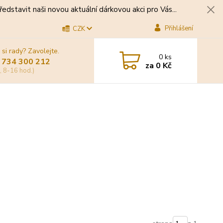
edstavit naši novou aktuální dárkovou akci pro Vás...
Přihlášení
CZK
 si rady? Zavolejte.
0
ks
 734 300 212
za
0 Kč
, 8-16 hod.)