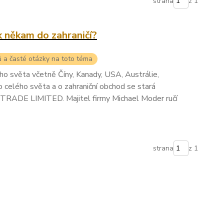
strana
z 1
k někam do zahraničí?
ů a časté otázky na toto téma
ého světa včetně Číny, Kanady, USA, Austrálie,
do celého světa a o zahraniční obchod se stará
ADE LIMITED. Majitel firmy Michael Moder ručí
strana
z 1