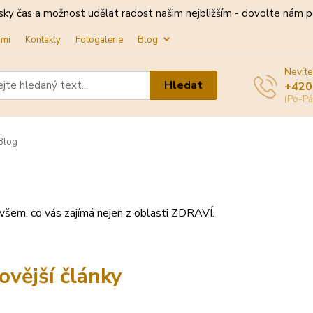
sky čas a možnost udělat radost našim nejbližším - dovolte nám př
omí
Kontakty
Fotogalerie
Blog
Nevíte
Hledat
+420
(Po-Pá
Blog
všem, co vás zajímá nejen z oblasti ZDRAVÍ.
ovější články