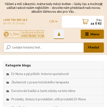
Vážení a milí zákazníci, máme tady měsíc květen – lásky čas a možnost
udělat radost našim nejbližším - dovolte nám představit naši novou
aktuální dárkovou akci pro Vás...
0
ks
+420 734 300 212
CZK
za
0 Kč
(Po-Pá, 8-16 hod.)
Menu
Hledat
Kategorie blogu
Dr.Nona a její příběh, historie společnosti
Zkušenosti z praxe holistického terapeuta
Doručování balíků a časté otázky na toto téma
Produkty, dotazy k produktům, užití produktů Dr.Nona